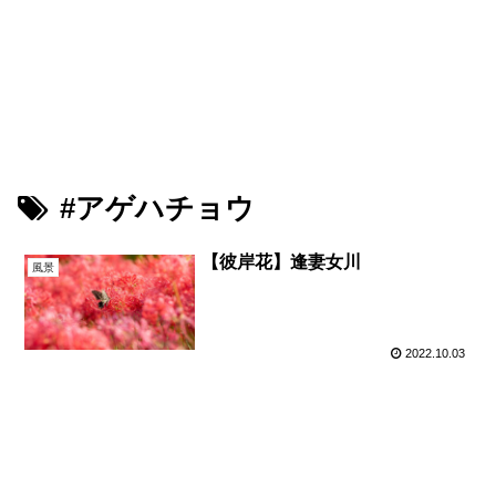
鳥が好きな旅ブログ
Youtube
PIXTA（M-Picking）
PIXTA（Leon）
#アゲハチョウ
【彼岸花】逢妻女川
風景
2022.10.03