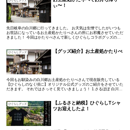
ひぐらしグッズ
ぃ〜！
先日岐阜の白川郷に行ってきました。 お天気は生憎でしたがいつも
お世話になっているお土産処かたりべさんの所にお邪魔させていただ
きました！ 今回はかたりべさんで新しくひぐらしコラボグッズのア
クリルキーホルダーと悟史くんさるぼぼをお持ち帰りしに行...
【グッズ紹介】お土産処かたりべ
ひぐらしグッズ
今回もお馴染みの白川郷お土産処かたりべさんで現在販売している
【ひぐらしのなく頃に】オリジナル公式グッズのご紹介をさせていた
だきます。 それではさっそく見ていきましょう！ 1.さるぼぼ 白川郷
限定さるぼぼ ￥770 白川郷のひぐらしのなく頃に...
【ふるさと納税】ひぐらしTシャ
ひぐらしグッズ
ツお迎えしたよ！