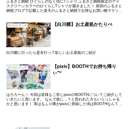
ふるさと納税 ひぐらしのなく頃にTシャツ ふるさと納税限定のアイ
スグリーンカラーのひぐらしTシャツが届きました！ 前回のふるさと
納税ブログで記載した楽天のふるさと納税でお得なお買い物マラソン
を利用して購入しました。 楽天のひぐらしTシャツは...
【白川郷】お土産処かたりべ
ひぐらしグッズ
白川郷に行ったら是非行って欲しいお土産処のご紹介
【pixiv】BOOTHでお持ち帰り
ひぐらしグッズ
ぃ〜
はろろ〜ん！ 今回は皆様もご存じpixivのBOOTHについてご紹介して
いきたいと思います。 なんで急に…？と思われた方もいらっしゃる
かと思います！ 実はもふり隊がpixivに登録した頃はBOOTHなんて存
在しておらず、pixivで好きなク...