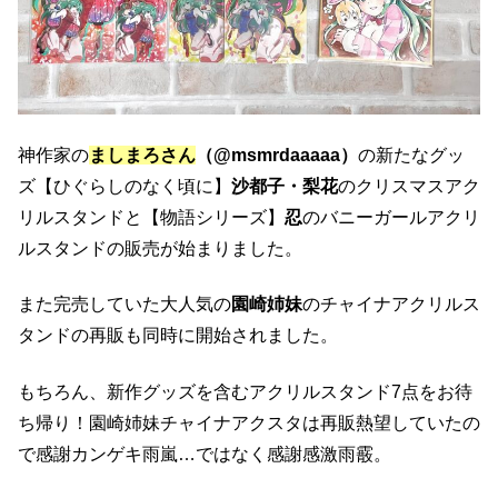
神作家の
ましまろさん
（@msmrdaaaaa）
の新たなグッ
ズ【ひぐらしのなく頃に】
沙都子・梨花
のクリスマスアク
リルスタンドと【物語シリーズ】
忍
のバニーガールアクリ
ルスタンドの販売が始まりました。
また完売していた大人気の
園崎姉妹
のチャイナアクリルス
タンドの再販も同時に開始されました。
もちろん、新作グッズを含むアクリルスタンド7点をお待
ち帰り！園崎姉妹チャイナアクスタは再販熱望していたの
で感謝カンゲキ雨嵐…ではなく感謝感激雨霰。