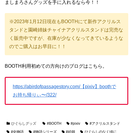
ましまろさんグッズを手に入れるなら今！！
※2023年1月12日現在もBOOTHにて新作アクリルス
タンドと園崎姉妹チャイナアクリルスタンドは完売な
く販売中ですが、在庫が少なくなってきているような
のでご購入はお早目に！！
BOOTH利用初めての方向けのブログはこちら。
https://abirdofpassagestory.com/【pixiv】boothで
お持ち帰りぃ〜/322/
ひぐらしグッズ
#BOOTH
#pixiv
#アクリルスタンド
#化物語
#物語シリーズ
#絵師
ひぐらしのなく頃に