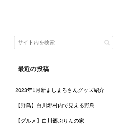
tube
PIXTA（M-Picking）
PIXTA（Leon）
最近の投稿
2023年1月新ましまろさんグッズ紹介
【野鳥】白川郷村内で見える野鳥
【グルメ】白川郷ぷりんの家