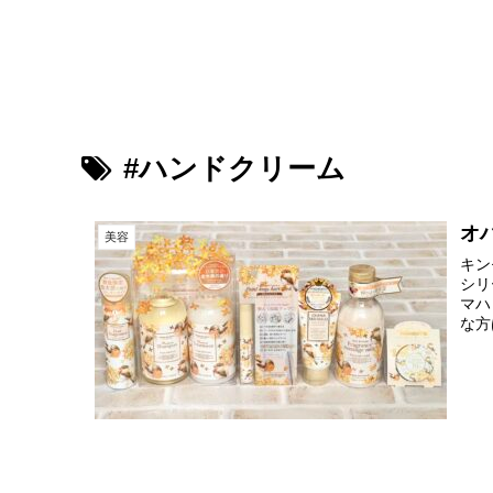
鳥が好きな旅ブログ
#ハンドクリーム
オ
美容
キン
シリ
マハ
な方