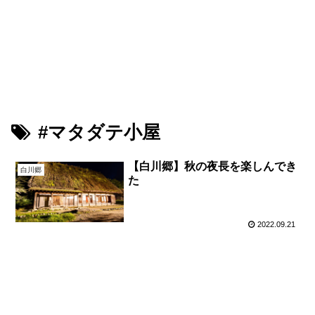
鳥が好きな旅ブログ
Youtube
PIXTA（M-Picking）
PIXTA（Leon）
#マタダテ小屋
【白川郷】秋の夜長を楽しんでき
白川郷
た
2022.09.21