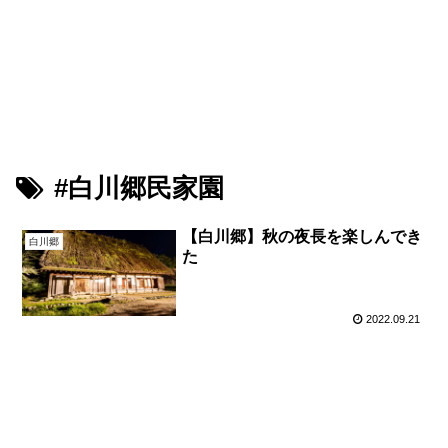
鳥が好きな旅ブログ
Youtube
PIXTA（M-Picking）
PIXTA（Leon）
#白川郷民家園
【白川郷】秋の夜長を楽しんでき
白川郷
た
2022.09.21