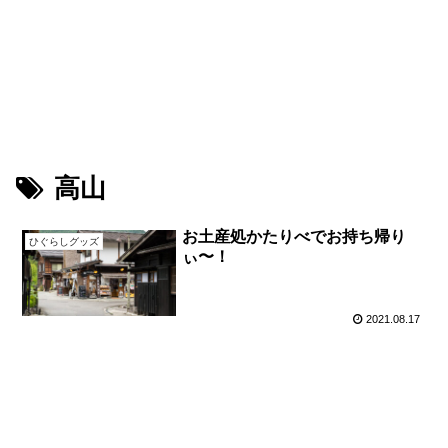
鳥が好きな旅ブログ
Youtube
PIXTA（M-Picking）
PIXTA（Leon）
高山
お土産処かたりべでお持ち帰り
ひぐらしグッズ
ぃ〜！
2021.08.17