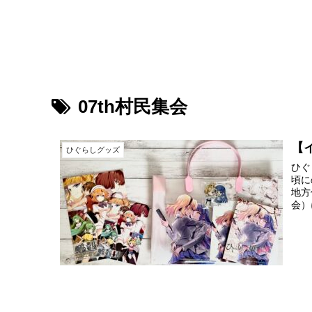
鳥が好きな旅ブログ
07th村民集会
【
ひぐらしグッズ
ひぐ
頃に
地方
会）