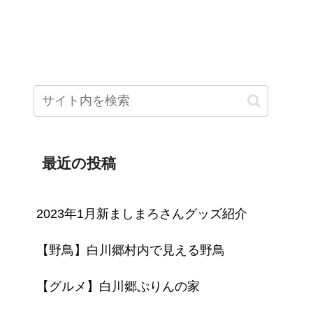
tube
PIXTA（M-Picking）
PIXTA（Leon）
最近の投稿
2023年1月新ましまろさんグッズ紹介
【野鳥】白川郷村内で見える野鳥
【グルメ】白川郷ぷりんの家